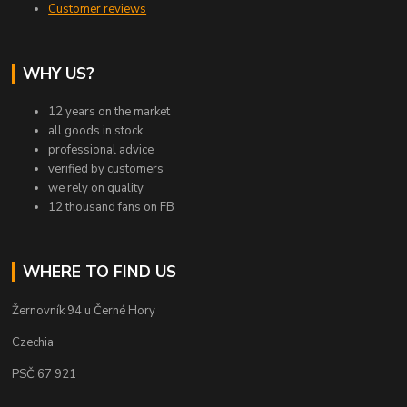
Customer reviews
WHY US?
12 years on the market
all goods in stock
professional advice
verified by customers
we rely on quality
12 thousand fans on FB
WHERE TO FIND US
Žernovník 94 u Černé Hory
Czechia
PSČ 67 921