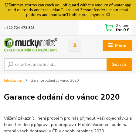
💥Summer storms can catch you off guard with the amount of water and
mud on roads and trails. MudGuard and Zennor fenders ensure that
puddles and mud won't bother you anymore.💥
0
x item
+420 724 478 823
for
0 €
Menu
Search
Introduction
Garance dodání do vánoc 2020
Garance dodání do vánoc 2020
Vážení zákazníci, není problém pro nás přijmout Vaši objednávku a
hned ten den ji připravit pro přepravu. Problém/prodlení bude na
straně všech dopravců v ČR v období prosince 2020.