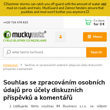
💥Summer storms can catch you off guard with the amount of water and
mud on roads and trails. MudGuard and Zennor fenders ensure that
puddles and mud won't bother you anymore.💥
0
x item
+420 724 478 823
for
0 €
Menu
Search
Introduction
Souhlas se zpracováním osobních údajů pro účely diskuzních
příspěvků a komentářů
Souhlas se zpracováním osobních
údajů pro účely diskuzních
příspěvků a komentářů
Udělujete tímto souhlas IM Business s.r.o., se sídlem