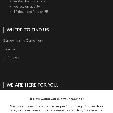
verified by customers
we rely on quality
12 thousand fans on FB
WHERE TO FIND US
Žernovník 94 u Černé Hory
Czechia
PSČ 67 921
WE ARE HERE FOR YOU.
Jaroslav Svoboda
🍪 How would you like your cookies?
+420 724 478 823
Mo-Fr 8am to 4pm
We use cookies to ensure the proper functioning of our e-shop
and, with your consent, to track website statistics, measure the