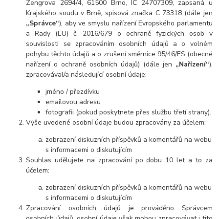
Zengrova 2694/4, 61500 Brno, IČ 24707309, zapsaná u
Krajského soudu v Brně, spisová značka C 73318 (
dále jen
„Správce“
), aby ve smyslu nařízení Evropského parlamentu
a Rady (EU) č. 2016/679 o ochraně fyzických osob v
souvislosti se zpracováním osobních údajů a o volném
pohybu těchto údajů a o zrušení směrnice 95/46/ES (obecné
nařízení o ochraně osobních údajů) (dále jen
„Nařízení“
),
zpracovával/a následující osobní údaje:
jméno / přezdívku
emailovou adresu
fotografii (pokud poskytnete přes službu třetí strany).
Výše uvedené osobní údaje budou zpracovány za účelem:
zobrazení diskuzních příspěvků a komentářů na webu
s informacemi o diskutujícím
Souhlas udělujete na zpracování po dobu
10 let a to za
účelem:
zobrazení diskuzních příspěvků a komentářů na webu
s informacemi o diskutujícím
Zpracování osobních údajů je prováděno Správcem
osobních údajů, osobní údaje však mohou zpracovávat i tito