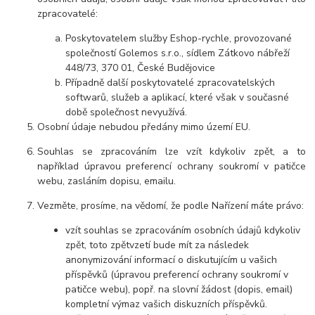
zpracovatelé:
Poskytovatelem služby Eshop-rychle, provozované
společností Golemos s.r.o., sídlem Zátkovo nábřeží
448/73, 370 01, České Budějovice
Případně další poskytovatelé zpracovatelských
softwarů, služeb a aplikací, které však v současné
době společnost nevyužívá.
Osobní údaje nebudou předány mimo území EU.
Souhlas se zpracováním lze vzít kdykoliv zpět, a
to
například úpravou preferencí ochrany soukromí v patičce
webu, zasláním dopisu, emailu.
Vezměte, prosíme, na vědomí, že podle Nařízení máte právo:
vzít souhlas se zpracováním osobních údajů kdykoliv
zpět, toto zpětvzetí bude mít za následek
anonymizování informací o diskutujícím u vašich
příspěvků (úpravou preferencí ochrany soukromí v
patičce webu), popř. na slovní žádost (dopis, email)
kompletní výmaz vašich diskuzních příspěvků.